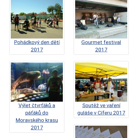
Pohádkový den dětí
Gourmet festival
2017
2017
Výlet čtvrťáků a
Soutěž ve vaření
páťáků do
guláše v Cíferu 2017
Moravského krasu
2017