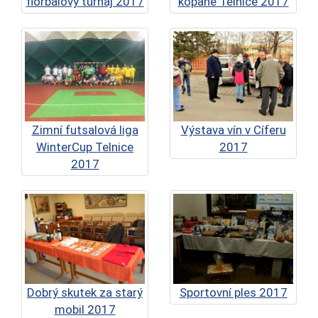
florbalový turnaj 2017
kopané Telnice 2017
Zimní futsalová liga
Výstava vín v Cíferu
WinterCup Telnice
2017
2017
Dobrý skutek za starý
Sportovní ples 2017
mobil 2017