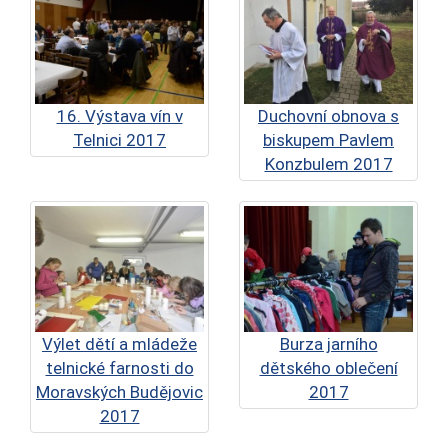
16. Výstava vín v
Duchovní obnova s
Telnici 2017
biskupem Pavlem
Konzbulem 2017
Výlet dětí a mládeže
Burza jarního
telnické farnosti do
dětského oblečení
Moravských Budějovic
2017
2017