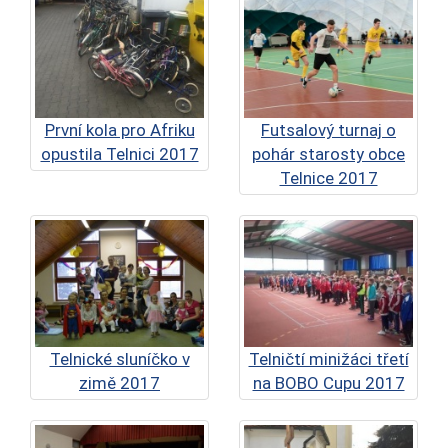
První kola pro Afriku
Futsalový turnaj o
opustila Telnici 2017
pohár starosty obce
Telnice 2017
Telnické sluníčko v
Telničtí minižáci třetí
zimě 2017
na BOBO Cupu 2017