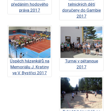
předáním hodového
telnických dětí
práva 2017
doručeny do Gambie
2017
Úspěch házenkářů na
Turnaj v pétanque
Memoriálu J. Kratiny
2017
ve V. Bystřici 2017