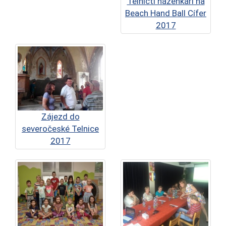
Telničtí házenkáři na
Beach Hand Ball Cífer
2017
Zájezd do
severočeské Telnice
2017