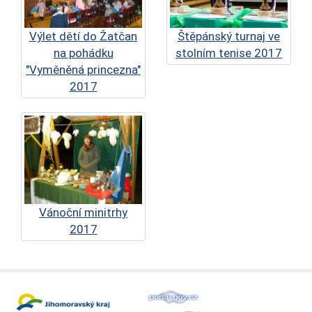
Výlet dětí do Žatčan
Štěpánský turnaj ve
na pohádku
stolním tenise 2017
"Vyměněná princezna"
2017
Vánoční minitrhy
2017