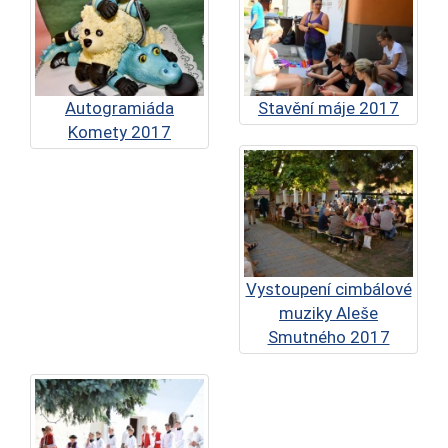
Autogramiáda
Stavění máje 2017
Komety 2017
Vystoupení cimbálové
muziky Aleše
Smutného 2017