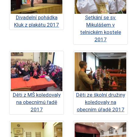
Divadelní pohádka
Setkání se sv.
Kluk z plakátu 2017
Mikulášem v
telnickém kostele
2017
Děti z MŠ koledovaly
Děti ze školní družiny
na obecnímú řadě
koledovaly na
2017
obecním úřadě 2017