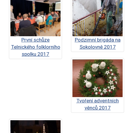
První schůze
Podzimní brigáda na
Telnického folklorního
Sokolovně 2017
spolku 2017
Tvoření adventních
věnců 2017