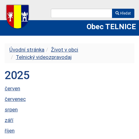
Hledat
Obec TELNICE
Úvodní stránka
Život v obci
Telnický videozpravodaj
2025
červen
červenec
srpen
září
říjen