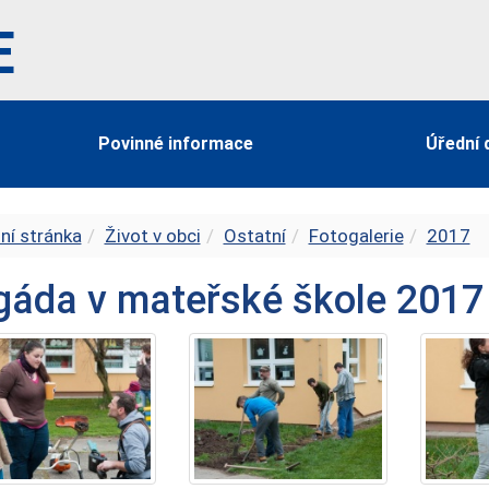
E
Povinné informace
Úřední 
ní stránka
Život v obci
Ostatní
Fotogalerie
2017
gáda v mateřské škole 2017