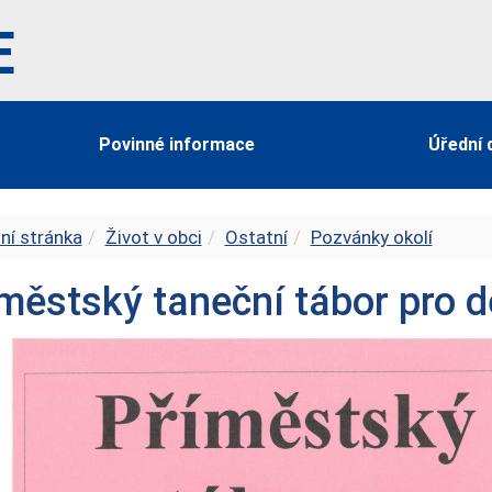
E
Povinné informace
Úřední 
ní stránka
Život v obci
Ostatní
Pozvánky okolí
městský taneční tábor pro dě