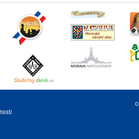
O
pnosti