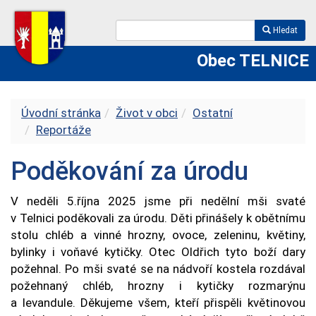
Hledat
Obec TELNICE
Úvodní stránka
Život v obci
Ostatní
Reportáže
Poděkování za úrodu
V neděli 5.října 2025 jsme při nedělní mši svaté
v Telnici poděkovali za úrodu. Děti přinášely k obětnímu
stolu chléb a vinné hrozny, ovoce, zeleninu, květiny,
bylinky i voňavé kytičky. Otec Oldřich tyto boží dary
požehnal. Po mši svaté se na nádvoří kostela rozdával
požehnaný chléb, hrozny i kytičky rozmarýnu
a levandule. Děkujeme všem, kteří přispěli květinovou