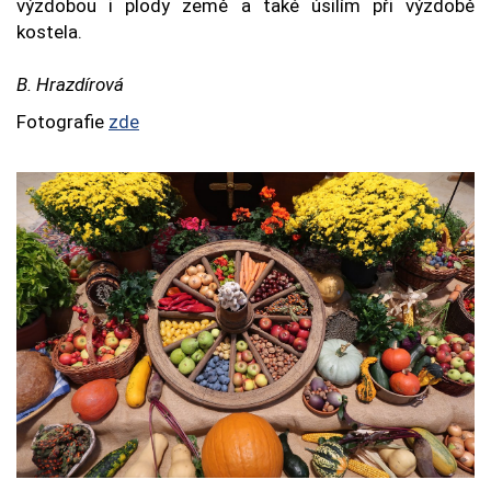
výzdobou i plody země a také úsilím při výzdobě
kostela.
B. Hrazdírová
Fotografie
zde