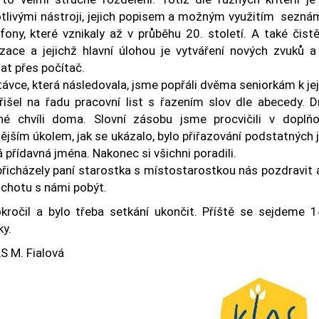
tlivými nástroji, jejich popisem a možným využitím seznámili.
fony, které vznikaly až v průběhu 20. století. A také čist
lizace a jejichž hlavní úlohou je vytváření nových zvuků
at přes počítač.
távce, která následovala, jsme popřáli dvěma seniorkám k je
řišel na řadu pracovní list s řazením slov dle abecedy. D
né chvíli doma. Slovní zásobu jsme procvičili v doplňov
ějším úkolem, jak se ukázalo, bylo přiřazování podstatnýc
 přídavná jména. Nakonec si všichni poradili.
přicházely paní starostka s místostarostkou nás pozdravit
ochotu s námi pobýt.
kročil a bylo třeba setkání ukončit. Příště se sejdeme 1
ky.
S M. Fialová