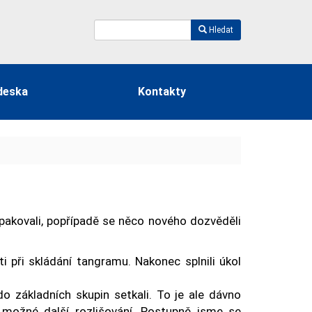
Hledat
deska
Kontakty
opakovali, popřípadě se něco nového dozvěděli
i při skládání tangramu. Nakonec splnili úkol
o základních skupin setkali. To je ale dávno
je možné další rozlišování. Postupně jsme se