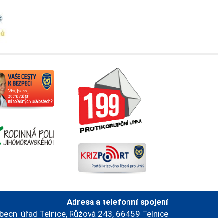
Adresa a telefonní spojení
becní úřad Telnice, Růžová 243, 66459 Telnice