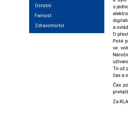
Ostatní
s jedno
elektro
Farnost
digita
Zdravotnictví
a ovlád
O přes
Poté p
ve vol
Náročn
užívaná
To už 
čas a 
Čas po
prvňáč
Za KLA