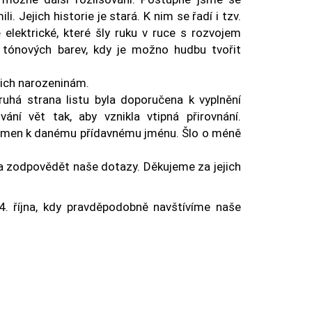
 Jejich historie je stará. K nim se řadí i tzv.
ě elektrické, které šly ruku v ruce s rozvojem
 a tónových barev, kdy je možno hudbu tvořit
jich narozeninám.
ruhá strana listu byla doporučena k vyplnění
ání vět tak, aby vznikla vtipná přirovnání.
h jmen k danému přídavnému jménu. Šlo o méně
 a zodpovědět naše dotazy. Děkujeme za jejich
4. října, kdy pravděpodobně navštívíme naše