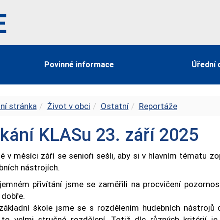
E
Povinné informace
Úřední 
ní stránka
Život v obci
Ostatní
Reportáže
kání KLASu 23. září 2025
é v měsíci září se senioři sešli, aby si v hlavním tématu z
ních nástrojích.
jemném přivítání jsme se zaměřili na procvičení pozornost
 dobře.
základní škole jsme se s rozdělením hudebních nástrojů d
 to velmi stručné rozdělení. Totiž dle různých kritérií 