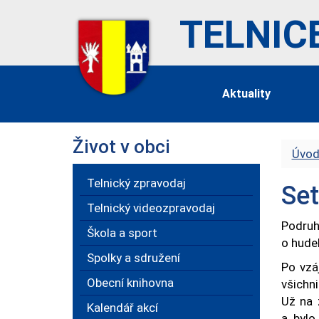
TELNIC
Aktuality
Život v obci
Úvod
Telnický zpravodaj
Set
Telnický videozpravodaj
Podruh
Škola a sport
o hudeb
Spolky a sdružení
Po vzá
Obecní knihovna
všichni
Už na 
Kalendář akcí
a bylo