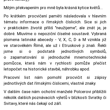
Milým překvapením pro mně byla krásná kytice květů...
Po krátkém procvičení paměti následovala v hlavním
tématu informace o římských číslicích. Sice si jich
v praktickém životě příliš "neužijeme", ale znát je, je
dobré. Mluvíme o nepoziční číselné soustavě. Vybraná
písmena latinské abecedy - V, X, C, D a M vznikla již
ve starověkém Římě, ale už i Etruskové ji znali. Řekli
jsme si o podstatě jednotlivých symbolů,
o zapamatování si jednoduché mnemotechnické
pomůcce, která nám v rychlosti pomůže přečíst
letopočet na historické stavbě, náhrobku apod.
Pracovní list nám pomohl procvičit si zápisy
jednotlivých dat římskými číslicemi, vlastně znaky.
V dalším čase nám ochotní manželé Polcerovi přiblížili
několik dalších poznávacích výletů v blízkosti Svratky či
Svitavy, které nás čekají od září.