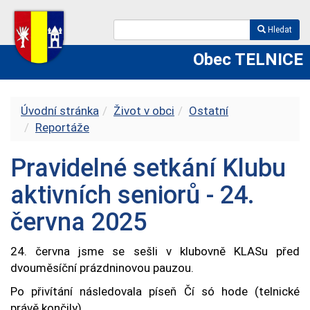
Hledat
Obec TELNICE
Úvodní stránka
Život v obci
Ostatní
Reportáže
Pravidelné setkání Klubu
aktivních seniorů - 24.
června 2025
24. června jsme se sešli v klubovně KLASu před
dvouměsíční prázdninovou pauzou.
Po přivítání následovala píseň Čí só hode (telnické
právě končily).