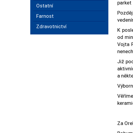
parket
Ostatní
Pozděj
Farnost
vedení
Zdravotnictví
K posl
od min
Vojta 
nenecha
Již po
aktivn
a někte
Výborn
Věříme
keramic
Za Orel