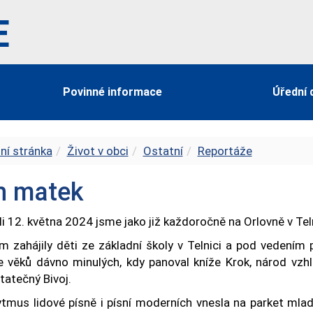
E
Povinné informace
Úřední 
ní stránka
Život v obci
Ostatní
Reportáže
n matek
i 12. května 2024 jsme jako již každoročně na Orlovně v Teln
m zahájily děti ze základní školy v Telnici a pod vedením
e věků dávno minulých, kdy panoval kníže Krok, národ vzhl
tatečný Bivoj.
ytmus lidové písně i písní moderních vnesla na parket mladš