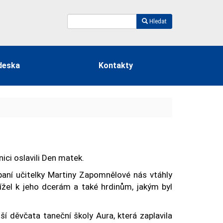
Hledat
deska
Kontakty
ici oslavili Den matek.
 paní učitelky Martiny Zapomnělové nás vtáhly
ížel k jeho dcerám a také hrdinům, jakým byl
í děvčata taneční školy Aura, která zaplavila