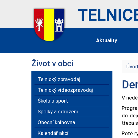
TELNIC
Aktuality
Život v obci
Úvod
Telnický zpravodaj
De
Telnický videozpravodaj
V neděl
Škola a sport
Progra
Spolky a sdružení
do děj
Obecní knihovna
třeba s
Kalendář akcí
Poté r