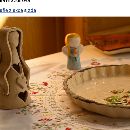
la Hrazdírová
afie z akce
a
zde