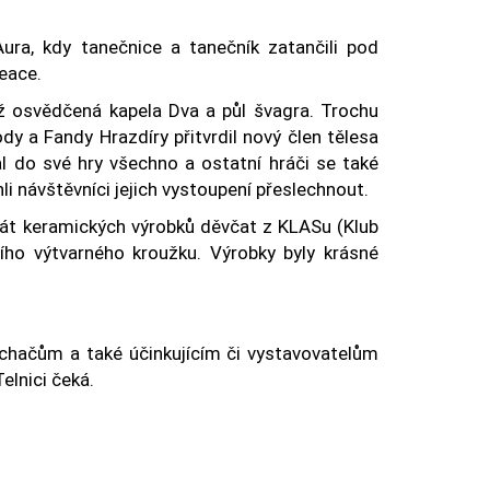
Aura, kdy tanečnice a tanečník zatančili pod
eace.
již osvědčená kapela Dva a půl švagra. Trochu
y a Fandy Hrazdíry přitvrdil nový člen tělesa
al do své hry všechno a ostatní hráči se také
i návštěvníci jejich vystoupení přeslechnout.
rát keramických výrobků děvčat z KLASu (Klub
ejího výtvarného kroužku. Výrobky byly krásné
luchačům a také účinkujícím či vystavovatelům
elnici čeká.