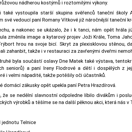
 růžovou nádherou kostýmů i roztomilými výkony.
i také vystoupila starší skupina svěřenců taneční školy 
m své vedoucí paní Romany Vítkové již náročnější taneční kr
echu, a nakonec se ukázalo, že i k tanci, nám opět hrála 
ula změnila image a kytarový projev Joži Krále, Toma Jahod
Frýbort hrou na svoje bicí. Skryt za plexisklovou stěnou, d
li zahanbit, takže i v restauraci za zavřenými dveřmi nemohl
druhé byla součástí oslavy Dne Matek také výstava, tentok
ích seniorů) a paní Ireny Flodrové a dětí i dospělých z j
ré i velmi nápadité, takže potěšily oči účastníků.
é domácí zákusky opět upekla paní Petra Hrazdírová.
, že se nedělní slavnostní odpoledne líbilo divákům i pos
kých výrobků a těšíme se na další pěknou akci, která nás v T
 jednotu Telnice