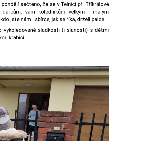
ondělí sečteno, že se v Telnici při Tříkrálové
m dárcům, vám koledníkům velkým i malým
 jste nám i sbírce, jak se říká, drželi palce.
 o vykoledované sladkosti (i slanosti) s dětmi
ou krabici.