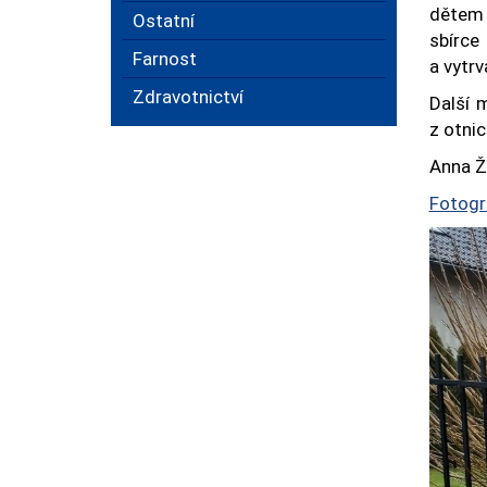
dětem d
Ostatní
sbírc
Farnost
a vytrv
Zdravotnictví
Další m
z otnic
Anna Ž
Fotogr