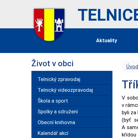
TELNIC
Aktuality
Život v obci
Úvod
Telnický zpravodaj
Tří
Telnický videozpravodaj
V sobo
Škola a sport
v rámci
Spolky a sdružení
byli za
(byť s
Obecní knihovna
A samo
Kalendář akcí
křídou