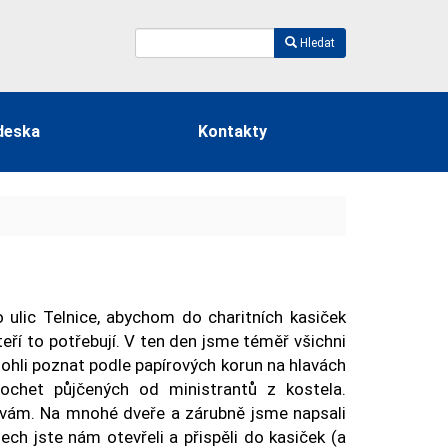
Hledat
deska
Kontakty
 ulic Telnice, abychom do charitních kasiček
teří to potřebují. V ten den jsme téměř všichni
mohli poznat podle papírových korun na hlavách
rochet půjčených od ministrantů z kostela.
 vám. Na mnohé dveře a zárubně jsme napsali
h jste nám otevřeli a přispěli do kasiček (a