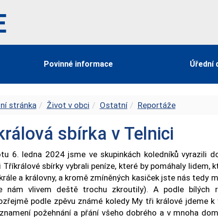
E
Povinné informace
Úřední 
ní stránka
Život v obci
Ostatní
Reportáže
králová sbírka v Telnici
tu 6. ledna 2024 jsme ve skupinkách koledníků vyrazili do
 Tříkrálové sbírky vybrali peníze, které by pomáhaly lidem, k
 krále a královny, a kromě zmíněných kasiček jste nás tedy 
e nám vlivem deště trochu zkroutily). A podle bílých 
zřejmě podle zpěvu známé koledy My tři králové jdeme k
 znamení požehnání a přání všeho dobrého a v mnoha domec