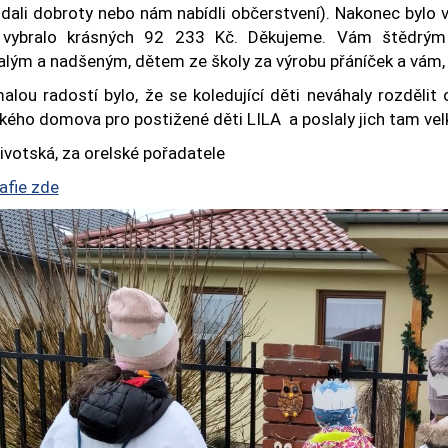
ali dobroty nebo nám nabídli občerstvení). Nakonec bylo v p
e vybralo krásných 92 233 Kč. Děkujeme. Vám štědrý
alým a nadšeným, dětem ze školy za výrobu přáníček a vám, kdo
alou radostí bylo, že se koledující děti neváhaly rozdělit
kého domova pro postižené děti LILA a poslaly jich tam velk
ivotská, za orelské pořadatele
afie zde