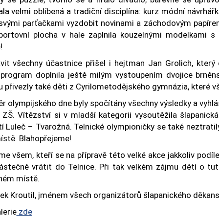
la velmi oblíbená a tradiční disciplína: kurz módní návrhá
svými parťačkami vyzdobit novinami a záchodovým papírem
portovní plocha v hale zaplnila kouzelnými modelkami s 
!
vit všechny účastnice přišel i hejtman Jan Grolich, který
 program doplnila ještě milým vystoupením dvojice brněns
u přivezly také děti z Cyrilometodějského gymnázia, které 
r olympijského dne byly spočítány všechny výsledky a vyhlá
 ZŠ. Vítězství si v mladší kategorii vysoutěžila šlapanická
í Luleč – Tvarožná. Telnické olympioničky se také neztratil
místě. Blahopřejeme!
e všem, kteří se na přípravě této velké akce jakkoliv podílel
ástečně vrátit do Telnice. Při tak velkém zájmu dětí o tu
iném místě.
šek Kroutil, jménem všech organizátorů šlapanického děkans
lerie
zde