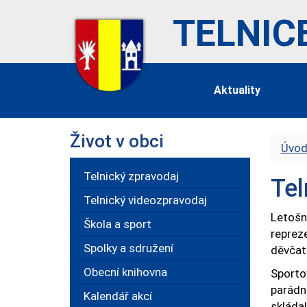
TELNIC
Aktuality
Život v obci
Úvod
Telnický zpravodaj
Tel
Telnický videozpravodaj
Letošn
Škola a sport
repreze
Spolky a sdružení
děvčat 
Obecní knihovna
Sporto
parádní
Kalendář akcí
skláda