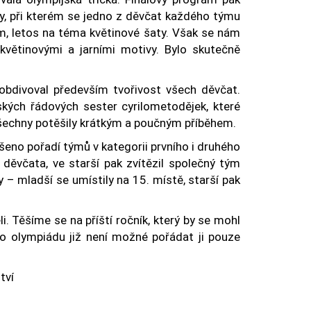
řky, při kterém se jedno z děvčat každého týmu
, letos na téma květinové šaty. Však se nám
květinovými a jarními motivy. Bylo skutečně
 obdivoval především tvořivost všech děvčat.
kých řádových sester cyrilometodějek, které
všechny potěšily krátkým a poučným příběhem.
šeno pořadí týmů v kategorii prvního i druhého
 děvčata, ve starší pak zvítězil společný tým
y – mladší se umístily na 15. místě, starší pak
i. Těšíme se na příští ročník, který by se mohl
to olympiádu již není možné pořádat ji pouze
tví