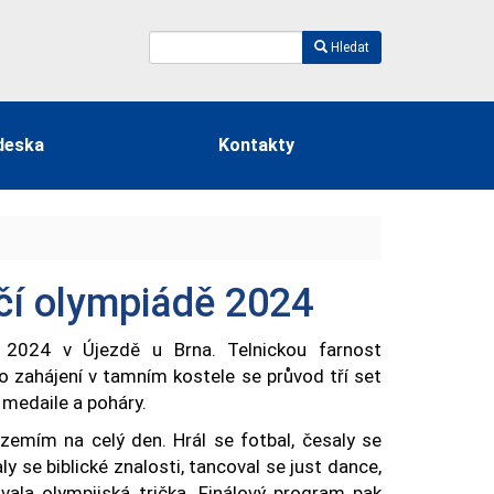
Hledat
deska
Kontakty
čí olympiádě 2024
a 2024 v Újezdě u Brna. Telnickou farnost
Po zahájení v tamním kostele se průvod tří set
 medaile a poháry.
emím na celý den. Hrál se fotbal, česaly se
y se biblické znalosti, tancoval se just dance,
ovala olympijská trička. Finálový program pak