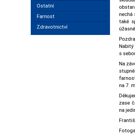
Ostatní
obstara
nechá 
Farnost
také s
Zdravotnictví
úžasné
Pozdra
Nabitý
s sebo
Na závě
stupně
farnost
na 7. 
Děkujem
zase č
na jed
Franti
Fotoga