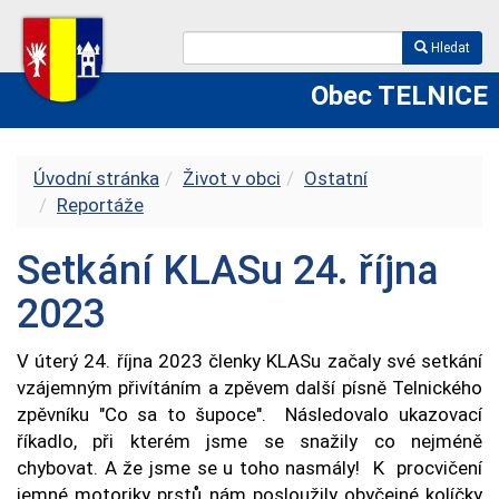
Hledat
Obec TELNICE
Úvodní stránka
Život v obci
Ostatní
Reportáže
Setkání KLASu 24. října
2023
V úterý 24. října 2023 členky KLASu začaly své setkání
vzájemným přivítáním a zpěvem další písně Telnického
zpěvníku "Co sa to šupoce". Následovalo ukazovací
říkadlo, při kterém jsme se snažily co nejméně
chybovat. A že jsme se u toho nasmály! K procvičení
jemné motoriky prstů nám posloužily obyčejné kolíčky