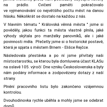
na prádlo. Cvičení paměti pokračovalo
ve vyjmenovávání co největšího počtu měst na danou
hlásku. Několikrát se dostalo na každou z nás.
V hlavním tématu " Královská věnná města " jsme si
pověděly, jakou funkci ta města vlastně plnila, jaké
výhody skýtala pro manželky panovníků, ale i jaké
povinnosti měla. Přečetly jsme si o historické postavě,
která je spjata s městem Brnem - Elišce Rejčce.
Následovala přestávka a po ní jsme přivítaly naši
místostarostku, se kterou byla domluvena účast KLASu
na oslavě 105. výročí Dne vzniku Československa a byly
nám podány informace a zodpovězeny dotazy z naší
strany.
Plnění pracovního listu bylo zakončeno vzájemnou
kontrolou.
Dvouhodinovka rychle uběhla a mohly jsme se odebrat
domů.