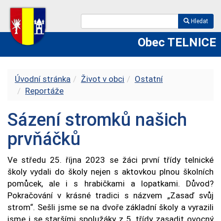
Hledat
Obec TELNICE
Úvodní stránka
Život v obci
Ostatní
Reportáže
Sázení stromků našich
prvňáčků
Ve středu 25. října 2023 se žáci první třídy telnické
školy vydali do školy nejen s aktovkou plnou školních
pomůcek, ale i s hrabičkami a lopatkami. Důvod?
Pokračování v krásné tradici s názvem „Zasaď svůj
strom“. Sešli jsme se na dvoře základní školy a vyrazili
jsme i se staršími spolužáky z 5. třídy zasadit ovocný