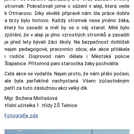
stromek. Pokračovali jsme v sázení v aleji, která vede
k Otmarovu. Díky skvělé přípravě nám šla práce dobře
a brzy bylo hotovo. Každý stromek nese jméno žáka,
který ho zasadil a měl by se o něj starat. Milé bylo
zjištění, že v aleji je plno vzrostlých stromků a zasadili
je před lety bývalí žáci školy. Na bezpečnost dohlíželi
nejen pedagogové, pracovníci obce, ale akce přilákala
i rodiče. Doprovod nám dělala i Městská policie
Šlapanice. Přítomná paní starostka žáky pochválila.
Celá akce se vydařila. Nejen proto, že nám přálo počasí,
ale byla perfektně nachystaná. Všem zúčastněným
patří za tuto záslužnou akci velký dík.
Mgr. Božena Moltašová
třídní učitelka 1. třídy ZŠ Telnice
Fotografie zde