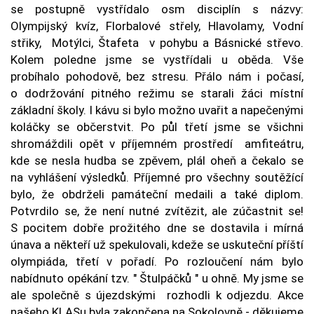
se postupně vystřídalo osm disciplín s názvy:
Olympijský kvíz, Florbalové střely, Hlavolamy, Vodní
střiky, Motýlci, Štafeta v pohybu a Básnické střevo.
Kolem poledne jsme se vystřídali u oběda. Vše
probíhalo pohodově, bez stresu. Přálo nám i počasí,
o dodržování pitného režimu se starali žáci místní
základní školy. I kávu si bylo možno uvařit a napečenými
koláčky se občerstvit. Po půl třetí jsme se všichni
shromáždili opět v příjemném prostředí amfiteátru,
kde se nesla hudba se zpěvem, plál oheň a čekalo se
na vyhlášení výsledků. Příjemné pro všechny soutěžící
bylo, že obdrželi památeční medaili a také diplom.
Potvrdilo se, že není nutné zvítězit, ale zúčastnit se!
S pocitem dobře prožitého dne se dostavila i mírná
únava a někteří už spekulovali, kdeže se uskuteční příští
olympiáda, třetí v pořadí. Po rozloučení nám bylo
nabídnuto opékání tzv. " Štulpáčků " u ohně. My jsme se
ale společně s újezdskými rozhodli k odjezdu. Akce
našeho KLASu byla zakončena na Sokolovně - děkujeme