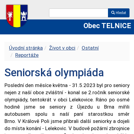
Hledat
Obec TELNICE
Úvodní stránka
Život v obci
Ostatní
Reportáže
Seniorská olympiáda
Poslední den měsíce května - 31.5.2023 byl pro seniory
nejen z naší obce zvláštní - konal se 2.ročník seniorské
olympiády, tentokrát v obci Lelekovice. Ráno po osmé
hodině jsme se seniory z Újezdu u Brna mířili
autobusem spolu s naší paní starostkou směr
Brno. V Králově Poli jsme přibrali další seniorky a dojeli
do místa konání - Lelekovic. V budově požární zbrojnice