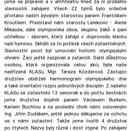
jsme se připravili a v amfiteátru hned za ní proběhlo
slavnostní zahájení. Všech 22 týmů bylo srdečně
přivítáno naším bývalým starostou panem Františkem
Kroutilem. Představil nám starostu Lelekovic - Aleše
Mikauše, dále olympionika obce, skupinu žáků s paní
učitelkou - sborem, který zahájil v doprovodu klavíru
naší hymnou. Sklidili za to potlesk všech zúčastněných.
Slavnostní pocit byl umocněn hořícím olympijským
ohněm. Žáci ještě zazpívali a zatančili. Další důležitou
osobou, která organizovala celou akci, byla naše
nadřízená KLASu, Mgr. Tereza Kozderová. Zástupci
družstev obdrželi harmonogram olympijského dne
a také orientační rozpis jednotlivých disciplín. Z našeho
KLASu se zúčastnilo 13 seniorek a do počtu šestnácti
jsme družstva doplnili panem Václavem Burkem,
Karlem Buchtou a na poslední chvíli námi osloveným
Ing. Jiřím Dudákem, ještě jednou děkujeme za ochotu
se s námi zúčastnit. Takže jsme tvořili 4 družstva
po čtyřech. Názvy byly různé i dost vtipné. Po zahájení