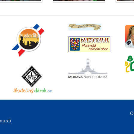
O
pnosti