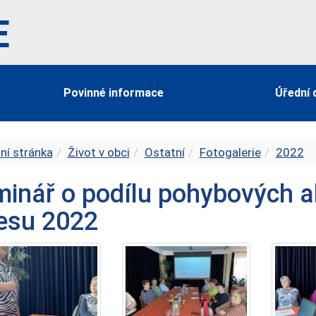
E
Povinné informace
Úřední 
ní stránka
Život v obci
Ostatní
Fotogalerie
2022
inář o podílu pohybových ak
esu 2022