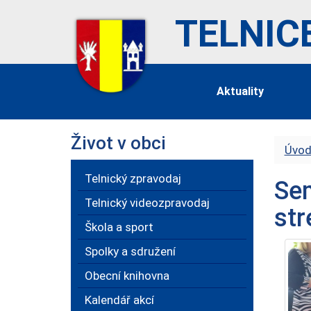
TELNIC
Aktuality
Život v obci
Úvod
Telnický zpravodaj
Sem
Telnický videozpravodaj
str
Škola a sport
Spolky a sdružení
Obecní knihovna
Kalendář akcí