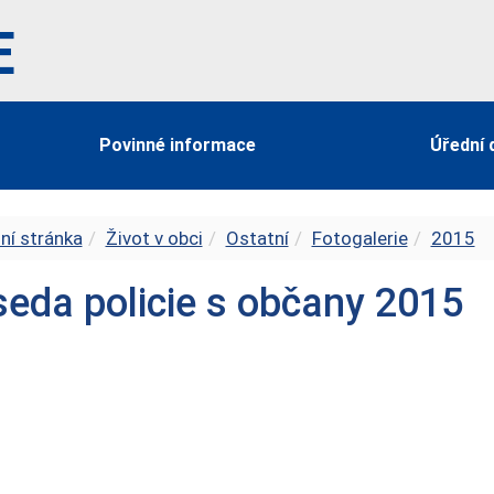
E
Povinné informace
Úřední 
ní stránka
Život v obci
Ostatní
Fotogalerie
2015
eda policie s občany 2015