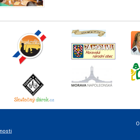
O
pnosti