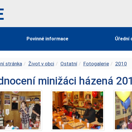
E
Povinné informace
Úřední 
ní stránka
Život v obci
Ostatní
Fotogalerie
2010
nocení minižáci házená 20