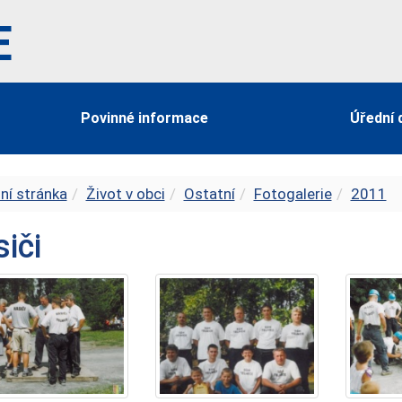
E
Povinné informace
Úřední 
ní stránka
Život v obci
Ostatní
Fotogalerie
2011
iči