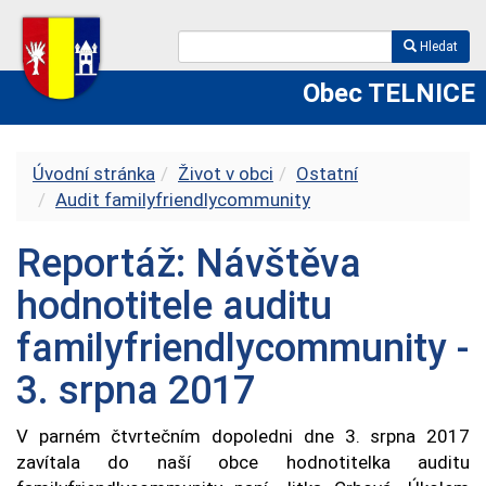
Hledat
Obec TELNICE
Úvodní stránka
Život v obci
Ostatní
Audit familyfriendlycommunity
Reportáž: Návštěva
hodnotitele auditu
familyfriendlycommunity -
3. srpna 2017
V parném čtvrtečním dopoledni dne 3. srpna 2017
zavítala do naší obce hodnotitelka auditu