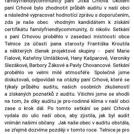
familyfriendlycommunity paní Jitka Crhová. Úkolem
paní Crhové bylo zhodnotit průběh auditu v naší obci
a následně vypracovat hodnotící zprávu s doporučením,
zda je naše obec vhodným kandidátem k získání
certifikátu familyfriendlycommunity, či nikoliv. Setkání
s paní Crhovou proběhlo v zasedací místnosti obce
Telnice za účasti pana starosty Františka Kroutila
a některých členek projektové skupiny - paní Marie
Fialové, Kateřiny Umláškové, Hany Kašparové, Veroniky
Slezákové, Barbory Žákové a Pavly Chovancové. Setkání
proběhlo ve velmi milé atmosféře. Společně jsme
diskutovali, odpovídali na otázky paní Crhové, které se
týkaly průběhu auditu, našich osobních zkušeností
a získaných poznatků z auditu. Všichni jsme se shodli
na tom, že díky auditu je pro-rodinné klima v naší obci
zase o krok dál. Po tomto setkání se paní Crhová
vydala do ulic naší obce, aby zjistila, jak byl audit
vnímán našimi občany. Jak naše obec v auditu obstála,
se zřejmě dozvíme později v tomto roce. Telnice je pro