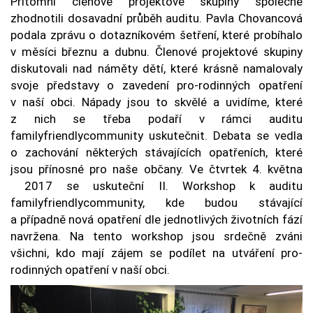
Přítomní členové projektové skupiny společně
zhodnotili dosavadní průběh auditu. Pavla Chovancová
podala zprávu o dotazníkovém šetření, které probíhalo
v měsíci březnu a dubnu. Členové projektové skupiny
diskutovali nad náměty dětí, které krásně namalovaly
svoje představy o zavedení pro-rodinných opatření
v naší obci. Nápady jsou to skvělé a uvidíme, které
z nich se třeba podaří v rámci auditu
familyfriendlycommunity uskutečnit. Debata se vedla
o zachování některých stávajících opatřeních, které
jsou přínosné pro naše občany. Ve čtvrtek 4. května
2017 se uskuteční II. Workshop k auditu
familyfriendlycommunity, kde budou stávající
a případně nová opatření dle jednotlivých životních fází
navržena. Na tento workshop jsou srdečně zváni
všichni, kdo mají zájem se podílet na utváření pro-
rodinných opatření v naší obci.