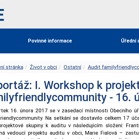
E
Povinné informace
Úřední 
ní stránka
Život v obci
Ostatní
Audit familyfriendly
ortáž: I. Workshop k projek
ilyfriendlycommunity - 16. 
rtek 16. února 2017 se v zasedací místnosti Obecního úřa
friendlycommunity. Na setkání se dostavilo celkem 17 úča
projektové skupiny k auditu v následujícím složení: Fran
ná vedoucí projektu auditu v obci, Marie Fialová – zastup