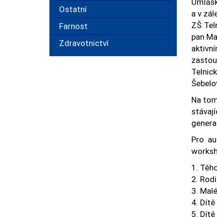
Umlášk
Ostatní
a v zá
ZŠ Tel
Farnost
pan Mar
Zdravotnictví
aktivní
zastou
Telnic
Šebelov
Na tom
stávají
genera
Pro au
worksh
1. Těho
2. Rod
3. Malé
4. Dítě
5. Dítě