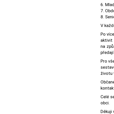
6. Mlad
7. Obdo
8. Seni
V každ
Po více
aktivi
na způ
předají
Pro vš
sestav
životu 
Občané
kontak
Celé se
obci.
Děkuji 