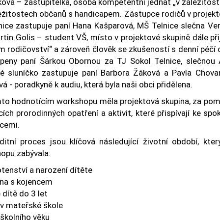
ová – zastupitelka, osoba kompetentní jednat „v záležitost
ležitostech občanů s handicapem. Zástupce rodičů v projekt
nice zastupuje paní Hana Kašparová, MŠ Telnice slečna Ve
tin Golis – student VŠ, místo v projektové skupině dále př
m rodičovství“ a zároveň člověk se zkušeností s denní péčí 
peny paní Šárkou Obornou za TJ Sokol Telnice, slečnou 
ké sluníčko zastupuje paní Barbora Žáková a Pavla Chov
á - poradkyně k audiu, která byla naši obci přidělena.
to hodnotícím workshopu měla projektová skupina, za pomoc
cích prorodinných opatření a aktivit, které přispívají ke s
cemi.
ditní proces jsou klíčová následující životní období, kt
opu zabývala:
tenství a narození dítěte
ina s kojencem
 dítě do 3 let
 v mateřské škole
 školního věku