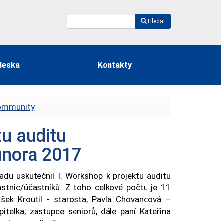
Hledat
deska
Kontakty
community
tu auditu
února 2017
du uskutečnil I. Workshop k projektu auditu
stnic/účastníků. Z toho celkové počtu je 11
tišek Kroutil - starosta, Pavla Chovancová –
itelka, zástupce seniorů, dále paní Kateřina