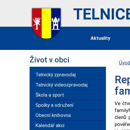
TELNIC
Aktuality
Život v obci
Úvod
Telnický zpravodaj
Rep
Telnický videozpravodaj
fam
Škola a sport
Ve čtv
Spolky a sdružení
family
Obecní knihovna
členů 
pověře
Kalendář akcí