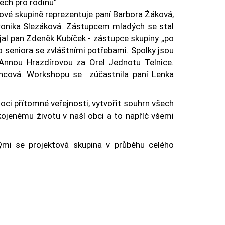
ech pro rodinu“
ové skupině reprezentuje paní Barbora Žáková,
ronika Slezáková. Zástupcem mladých se stal
ijal pan Zdeněk Kubíček - zástupce skupiny „po
o seniora se zvláštními potřebami. Spolky jsou
Annou Hrazdírovou za Orel Jednotu Telnice.
ancová. Workshopu se zúčastnila paní Lenka
i přítomné veřejnosti, vytvořit souhrn všech
pokojenému životu v naší obci a to napříč všemi
erými se projektová skupina v průběhu celého