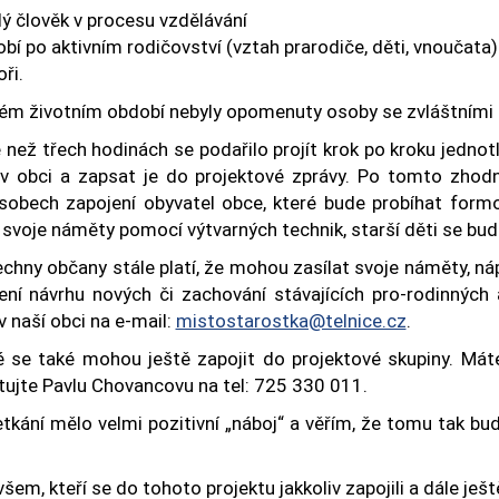
ý člověk v procesu vzdělávání
bí po aktivním rodičovství (vztah prarodiče, děti, vnoučata)
oři.
ém životním období nebyly opomenuty osoby se zvláštními 
 než třech hodinách se podařilo projít krok po kroku jednotl
t v obci a zapsat je do projektové zprávy. Po tomto zhod
sobech zapojení obyvatel obce, které bude probíhat formo
 svoje náměty pomocí výtvarných technik, starší děti se bu
echny občany stále platí, že mohou zasílat svoje náměty, n
ení návrhu nových či zachování stávajících pro-rodinných
v naší obci na e-mail:
mistostarostka@telnice.cz
.
 se také mohou ještě zapojit do projektové skupiny. Máte
tujte Pavlu Chovancovu na tel: 725 330 011.
tkání mělo velmi pozitivní „náboj“ a věřím, že tomu tak bu
všem, kteří se do tohoto projektu jakkoliv zapojili a dále ješt