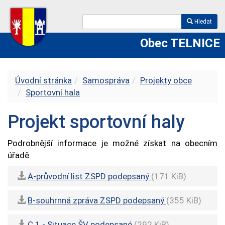
Hledat
Obec TELNICE
Úvodní stránka
Samospráva
Projekty obce
Sportovní hala
Projekt sportovní haly
Podrobnější informace je možné získat na obecním
úřadě.
A-průvodní list ZSPD podepsaný
(171 KiB)
B-souhrnná zpráva ZSPD podepsaný
(355 KiB)
C.1 - Situace ŠV podepsané
(292 KiB)