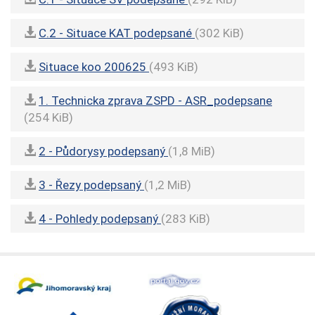
C.2 - Situace KAT podepsané
(302 KiB)
Situace koo 200625
(493 KiB)
1. Technicka zprava ZSPD - ASR_podepsane
(254 KiB)
2 - Půdorysy podepsaný
(1,8 MiB)
3 - Řezy podepsaný
(1,2 MiB)
4 - Pohledy podepsaný
(283 KiB)