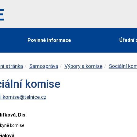
E
Povinné informace
Úřední 
ní stránka
Samospráva
Výbory a komise
Sociální ko
iální komise
ni.komise@telnice.cz
ifková, Dis.
kyně komise
Fialová