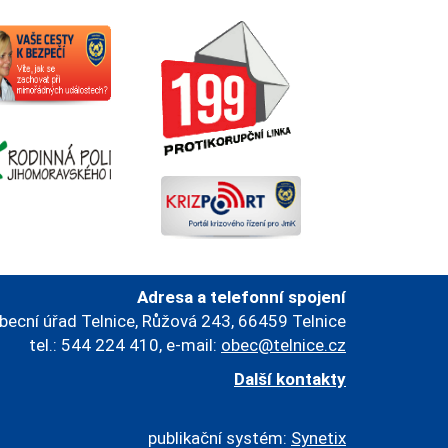
Adresa a telefonní spojení
becní úřad Telnice, Růžová 243, 66459 Telnice
tel.: 544 224 410, e-mail:
obec@telnice.cz
Další kontakty
publikační systém:
Synetix