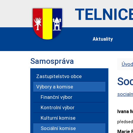
TELNIC
Aktuality
Samospráva
Úvod
Zastupitelstvo obce
Soc
Výbory a komise
social
Finanční výbor
Kontrolní výbor
Ivana M
Kulturní komise
předsed
Sociální komise
Marie 