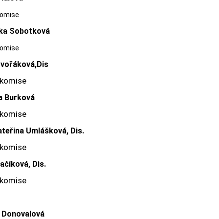
komise
ka Sobotková
komise
Dvořáková,Dis
 komise
a Burková
 komise
ateřina Umlášková, Dis.
 komise
ačíková, Dis.
 komise
a Donovalová