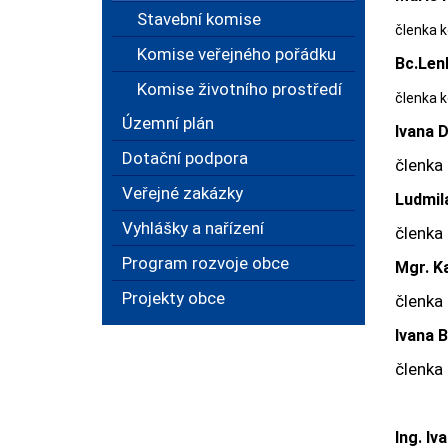
Stavební komise
členka 
Komise veřejného pořádku
Bc.Len
Komise životního prostředí
členka 
Územní plán
Ivana 
Dotační podpora
členka
Veřejné zakázky
Ludmil
Vyhlášky a nařízení
členka
Program rozvoje obce
Mgr. K
Projekty obce
členka
Ivana B
členka
Ing. Iv