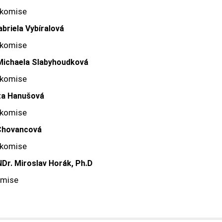
 komise
briela Vybíralová
 komise
ichaela Slabyhoudková
 komise
a Hanušová
 komise
Chovancová
 komise
NDr. Miroslav Horák, Ph.D
omise