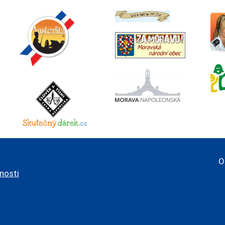
O
pnosti