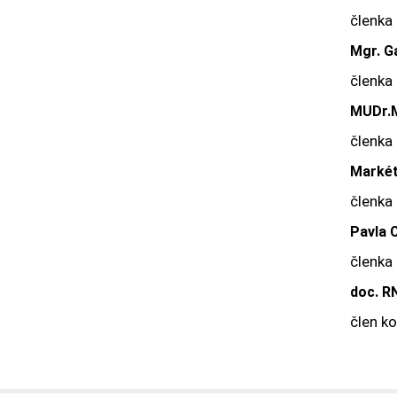
členka
Mgr. Ga
členka
MUDr.M
členka
Markét
členka
Pavla 
členka
doc. R
člen k