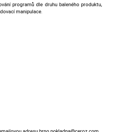
vování programů dle druhu baleného produktu,
adovací manipulace.
a emailovou adresu brno.pokladna@ceroz.com