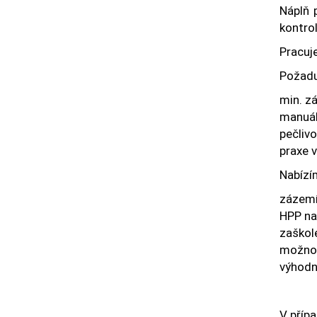
Náplň 
kontrol
Pracuje
Požadu
min. zá
manuál
pečliv
praxe v
Nabízí
zázemí 
HPP na
zaškole
možnos
výhodn
V příp