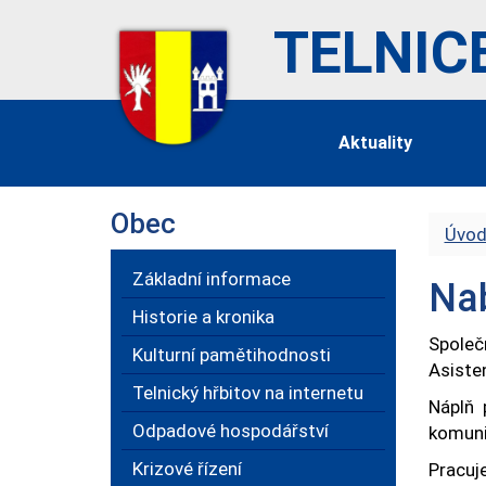
TELNIC
Aktuality
Obec
Úvod
Základní informace
Nab
Historie a kronika
Společ
Kulturní pamětihodnosti
Asiste
Telnický hřbitov na internetu
Náplň 
Odpadové hospodářství
komuni
Krizové řízení
Pracuje