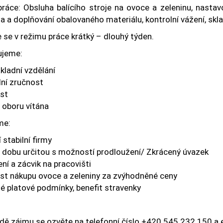
práce: Obsluha balícího stroje na ovoce a zeleninu, nasta
a a doplňování obalovaného materiálu, kontrolní vážení, skl
 se v režimu práce krátký – dlouhý týden.
jeme:
kladní vzdělání
ní zručnost
ost
 oboru vítána
me:
stabilní firmy
 dobu určitou s možností prodloužení/ Zkrácený úvazek
ní a zácvik na pracovišti
t nákupu ovoce a zeleniny za zvýhodněné ceny
é platové podmínky, benefit stravenky
adě zájmu se ozvěte na telefonní číslo +420 545 232 150 