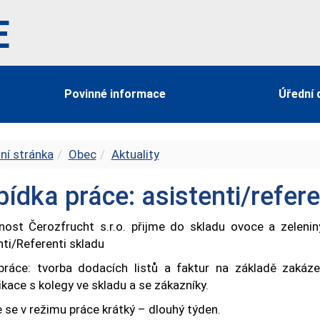
E
Povinné informace
Úřední 
ní stránka
Obec
Aktuality
ídka práce: asistenti/refere
nost Čerozfrucht s.r.o. přijme do skladu ovoce a zelenin
nti/Referenti skladu
práce: tvorba dodacích listů a faktur na základě zakáz
kace s kolegy ve skladu a se zákazníky.
 se v režimu práce krátký – dlouhý týden.