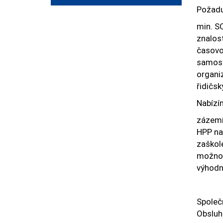
Požadu
min. S
znalos
časovou
samos
organi
řidičsk
Nabízí
zázemí 
HPP na
zaškole
možnos
výhodn
Společ
Obsluha