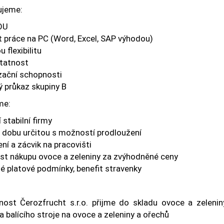
jeme:
OU
t práce na PC (Word, Excel, SAP výhodou)
 flexibilitu
tatnost
zační schopnosti
ý průkaz skupiny B
me:
stabilní firmy
 dobu určitou s možností prodloužení
ní a zácvik na pracovišti
t nákupu ovoce a zeleniny za zvýhodněné ceny
é platové podmínky, benefit stravenky
nost Čerozfrucht s.r.o. přijme do skladu ovoce a zelenin
 balícího stroje na ovoce a zeleniny a ořechů