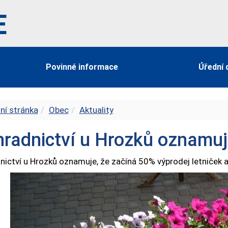
E
Povinné informace
Úřední 
ní stránka
Obec
Aktuality
radnictví u Hrozků oznamu
nictví u Hrozků oznamuje, že začíná 50% výprodej letniček a