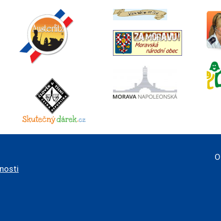
O
pnosti