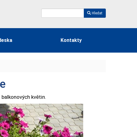
Hledat
deska
Kontakty
je
 balkonových květin.