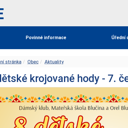
E
Povinné informace
Úřední 
ní stránka
Obec
Aktuality
dětské krojované hody - 7. č