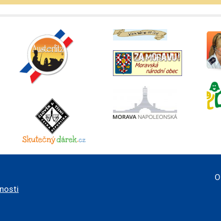
O
pnosti