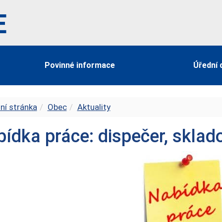
E
Povinné informace
Úřední 
ní stránka
Obec
Aktuality
ídka práce: dispečer, sklad