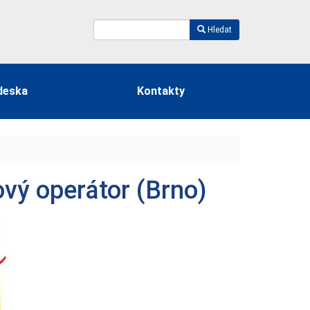
Hledat
deska
Kontakty
ový operátor (Brno)