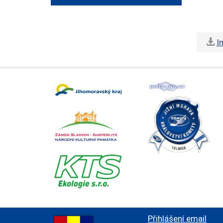
I
Přihlášení email