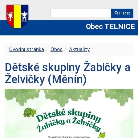
Hledat
Obec TELNICE
Úvodní stránka
Obec
Aktuality
Dětské skupiny Žabičky a
Želvičky (Měnín)