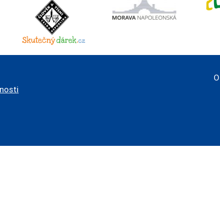
O
pnosti