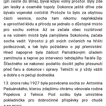
(při cestě do Brna), býval kdysi volný prostor. Byly zde
jen lesíky a osamělé topoly. Dokonce ještě dříve zde
bývalo vojenské cvičiště. Protože to bylo za obytnou
části vesnice, socha tam nikomu nepřekážela
a uprostřed klidu a přírody se jednalo o důstojné místo
pro sochu světce. Až se začala obec rozšiřovat
a na volném místě byla zamýšlena Sokolovna, začala
socha vadit. Výrostci ji při svých cvičeních na hřišti
poškozovali, a tak bylo požádáno o její přemístění.
Hned napoprvé byla žádost Památkovým úřadem
zamítnuta a teprve po intervenci tehdejšího faráře Dp.
Šťastného se nakonec podařilo docílit jejího přesunutí
před faru a dokonce i opravy. Telničtí si jí vždy vážili
a dobře o ni pečují dodneška.
13. února roku 1927 byla posvěcena socha sv. Antonína
Paduánského, kterou zdejšímu chrámu věnovala rodina
Popelova z Telnice. Pod sošku byla umístěna
pokladnička pro dobročinné příspěvky pro chudé
a na misie.