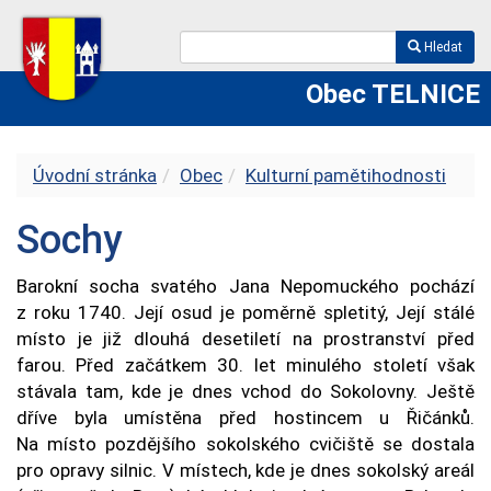
Hledat
Obec TELNICE
Úvodní stránka
Obec
Kulturní pamětihodnosti
Sochy
Barokní socha svatého Jana Nepomuckého pochází
z roku 1740. Její osud je poměrně spletitý, Její stálé
místo je již dlouhá desetiletí na prostranství před
farou. Před začátkem 30. let minulého století však
stávala tam, kde je dnes vchod do Sokolovny. Ještě
dříve byla umístěna před hostincem u Řičánků.
Na místo pozdějšího sokolského cvičiště se dostala
pro opravy silnic. V místech, kde je dnes sokolský areál